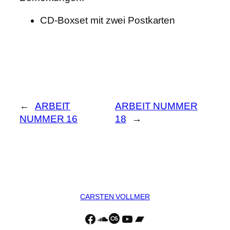
CD-Boxset mit zwei Postkarten
←
ARBEIT
ARBEIT NUMMER
NUMMER 16
18
→
CARSTEN VOLLMER
Facebook
https://soundcloud.com/c
Last.fm
YouTube
Bandcamp