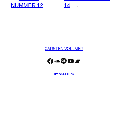
NUMMER 12
14
→
CARSTEN VOLLMER
Facebook
https://soundcloud.com/c
Last.fm
YouTube
Bandcamp
Impressum